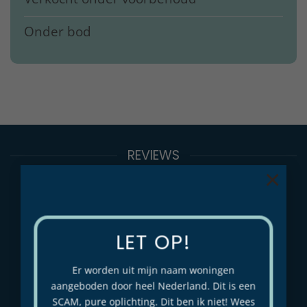
Onder bod
REVIEWS
×
Makelaar Lieke Bloemhof
5.0
LET OP!
Gebaseerd op 13 beoordelingen
powered by
G
o
o
g
l
e
Er worden uit mijn naam woningen
beoordeel ons op
aangeboden door heel Nederland. Dit is een
SCAM, pure oplichting. Dit ben ik niet! Wees