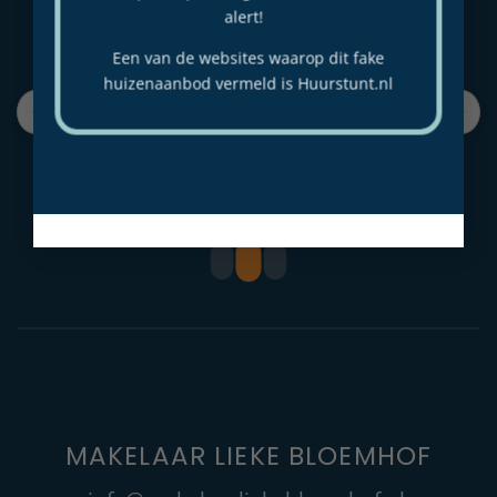
alert!
Paulus van Hofwegen
2 years ago
Een van de websites waarop dit fake
huizenaanbod vermeld is Huurstunt.nl
Goed advies en super begeleiding gedurende het 
L
hele verkoopproces! Leuke stylingtips en een 
m
duidelijke verkoopstrategie. We zijn helemaal 
tevreden.
MAKELAAR LIEKE BLOEMHOF